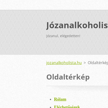
Józanalkoholis
Józanul, elégedetten!
jozanalkoholista.hu
>
Oldaltérké
Oldaltérkép
Rólam
Elérhetőségek