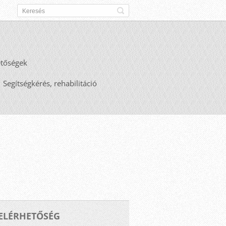
etőségek
Segítségkérés, rehabilitáció
ELÉRHETŐSÉG