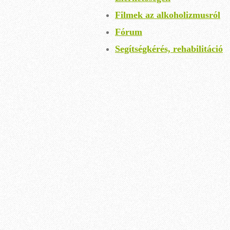
Filmek az alkoholizmusról
Fórum
Segítségkérés, rehabilitáció