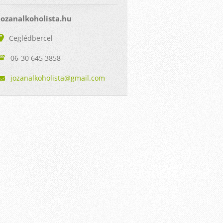
jozanalkoholista.hu
Ceglédbercel
06-30 645 3858
jozanalk
oholista
@gmail.c
om