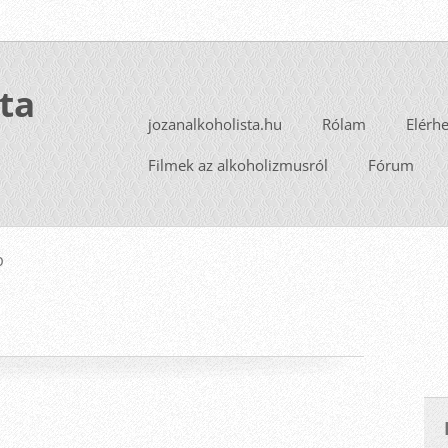
ta
jozanalkoholista.hu
Rólam
Elérh
Filmek az alkoholizmusról
Fórum
p