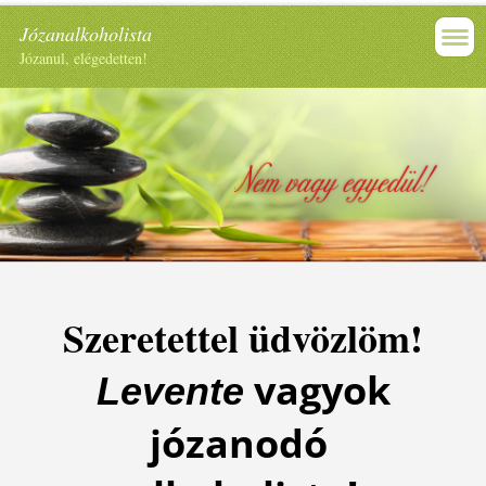
Józanalkoholista
Józanul, elégedetten!
Szeretettel üdvözlöm!
vagyok
Levente
józanodó