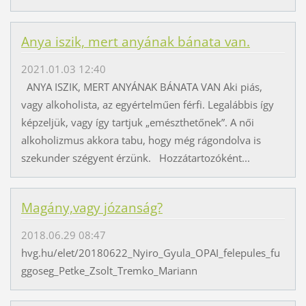
Anya iszik, mert anyának bánata van.
2021.01.03 12:40
ANYA ISZIK, MERT ANYÁNAK BÁNATA VAN Aki piás,
vagy alkoholista, az egyértelműen férfi. Legalábbis így
képzeljük, vagy így tartjuk „emészthetőnek”. A női
alkoholizmus akkora tabu, hogy még rágondolva is
szekunder szégyent érzünk. Hozzátartozóként...
Magány,vagy józanság?
2018.06.29 08:47
hvg.hu/elet/20180622_Nyiro_Gyula_OPAI_felepules_fu
ggoseg_Petke_Zsolt_Tremko_Mariann