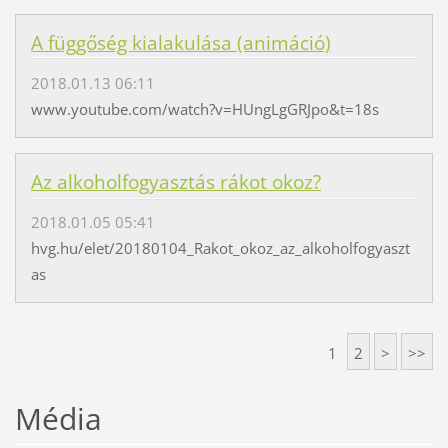
A függőség kialakulása (animáció)
2018.01.13 06:11
www.youtube.com/watch?v=HUngLgGRJpo&t=18s
Az alkoholfogyasztás rákot okoz?
2018.01.05 05:41
hvg.hu/elet/20180104_Rakot_okoz_az_alkoholfogyaszt
as
1
2
>
>>
Média