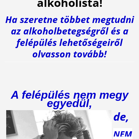
alkoholista!
Ha szeretne többet megtudni
az alkoholbetegségről és a
felépülés lehetőségeiről
olvasson tovább!
A felépülés nem megy
egyedül,
de,
NEM