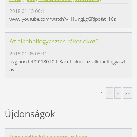
2018.01.13 06:11
www.youtube.com/watch?v=HUngLgGRJpo&t=18s
Az alkoholfogyasztás rákot okoz?
2018.01.05 05:41
hvg.hu/elet/20180104_Rakot_okoz_az_alkoholfogyaszt
as
1
2
>
>>
Újdonságok