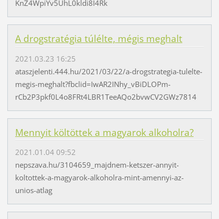
KnZ4WpiYv5UhL0kldi8I4Rk
A drogstratégia túlélte, mégis meghalt
2021.03.23 16:25
ataszjelenti.444.hu/2021/03/22/a-drogstrategia-tulelte-
megis-meghalt?fbclid=IwAR2INhy_vBiDLOPm-
rCb2P3pkf0L4o8FRt4LBR1TeeAQo2bvwCV2GWz7814
Mennyit költöttek a magyarok alkoholra?
2021.01.04 09:52
nepszava.hu/3104659_majdnem-ketszer-annyit-
koltottek-a-magyarok-alkoholra-mint-amennyi-az-
unios-atlag