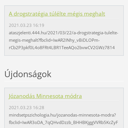
A drogstratégia túlélte mégis meghalt
2021.03.23 16:19
ataszjelenti.444.hu/2021/03/22/a-drogstrategia-tulelte-
megis-meghalt?fbclid=IwAR2INhy_vBiDLOPm-
rCb2P3pkf0L4o8FRt4LBR1TeeAQo2bvwCV2GWz7814
Újdonságok
Józanodás Minnesota módra
2021.03.23 16:28
mindsetpszichologia.hu/jozanodas-minnesota-modra?
fbclid=IwAR3oDA_7qQHvdDzzb_BHHBKjggVVRb5KcZyF