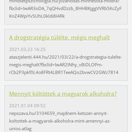
mindsetpszichologia.hu/jozanodas-minnesota-modra?
fbclid=IwAR3oDA_7qQHvdDzzb_BHHBKjggVVRb5KcZyF
KnZ4WpiYv5UhL0kldi8I4Rk
A drogstratégia túlélte, mégis meghalt
2021.03.23 16:25
ataszjelenti.444.hu/2021/03/22/a-drogstrategia-tulelte-
megis-meghalt?fbclid=IwAR2INhy_vBiDLOPm-
rCb2P3pkf0L4o8FRt4LBR1TeeAQo2bvwCV2GWz7814
Mennyit költöttek a magyarok alkoholra?
2021.01.04 09:52
nepszava.hu/3104659_majdnem-ketszer-annyit-
koltottek-a-magyarok-alkoholra-mint-amennyi-az-
unios-atlag