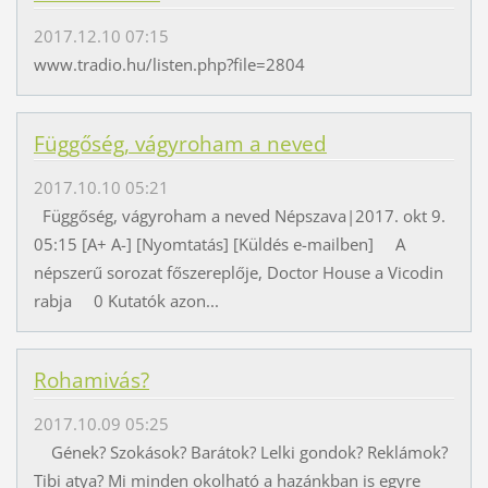
2017.12.10 07:15
www.tradio.hu/listen.php?file=2804
Függőség, vágyroham a neved
2017.10.10 05:21
Függőség, vágyroham a neved Népszava|2017. okt 9.
05:15 [A+ A-] [Nyomtatás] [Küldés e-mailben] A
népszerű sorozat főszereplője, Doctor House a Vicodin
rabja 0 Kutatók azon...
Rohamivás?
2017.10.09 05:25
Gének? Szokások? Barátok? Lelki gondok? Reklámok?
Tibi atya? Mi minden okolható a hazánkban is egyre