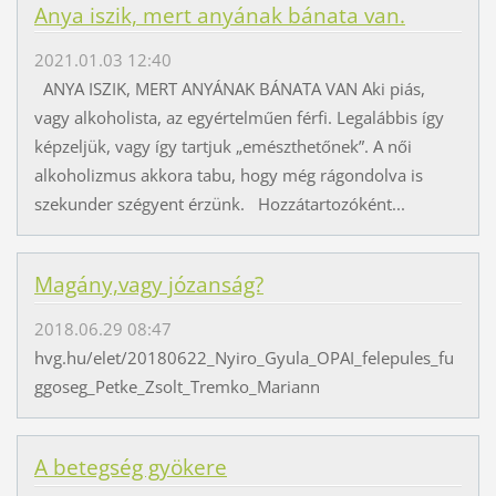
Anya iszik, mert anyának bánata van.
2021.01.03 12:40
ANYA ISZIK, MERT ANYÁNAK BÁNATA VAN Aki piás,
vagy alkoholista, az egyértelműen férfi. Legalábbis így
képzeljük, vagy így tartjuk „emészthetőnek”. A női
alkoholizmus akkora tabu, hogy még rágondolva is
szekunder szégyent érzünk. Hozzátartozóként...
Magány,vagy józanság?
2018.06.29 08:47
hvg.hu/elet/20180622_Nyiro_Gyula_OPAI_felepules_fu
ggoseg_Petke_Zsolt_Tremko_Mariann
A betegség gyökere