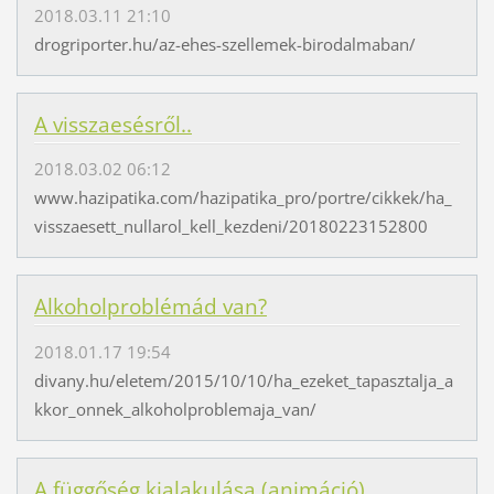
2018.03.11 21:10
drogriporter.hu/az-ehes-szellemek-birodalmaban/
A visszaesésről..
2018.03.02 06:12
www.hazipatika.com/hazipatika_pro/portre/cikkek/ha_
visszaesett_nullarol_kell_kezdeni/20180223152800
Alkoholproblémád van?
2018.01.17 19:54
divany.hu/eletem/2015/10/10/ha_ezeket_tapasztalja_a
kkor_onnek_alkoholproblemaja_van/
A függőség kialakulása (animáció)