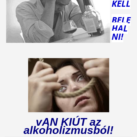
KELL
BELE
HAL
NI!
vAN KIÚT az
alkoholizmusból!