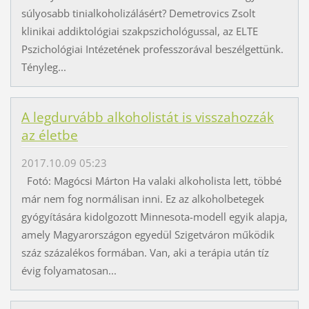
súlyosabb tinialkoholizálásért? Demetrovics Zsolt
klinikai addiktológiai szakpszichológussal, az ELTE
Pszichológiai Intézetének professzorával beszélgettünk.
Tényleg...
A legdurvább alkoholistát is visszahozzák
az életbe
2017.10.09 05:23
Fotó: Magócsi Márton Ha valaki alkoholista lett, többé
már nem fog normálisan inni. Ez az alkoholbetegek
gyógyítására kidolgozott Minnesota-modell egyik alapja,
amely Magyarországon egyedül Szigetváron működik
száz százalékos formában. Van, aki a terápia után tíz
évig folyamatosan...