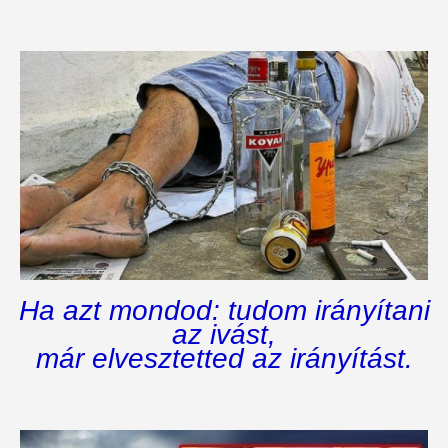
Ha azt mondod: tudom irányítani
az ivást,
már elvesztetted az irányítást.