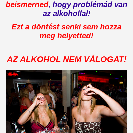
beismerned
, hogy problémád van
az alkohollal!
Ezt a döntést senki sem hozza
meg helyetted!
AZ ALKOHOL NEM
VÁLOGAT!